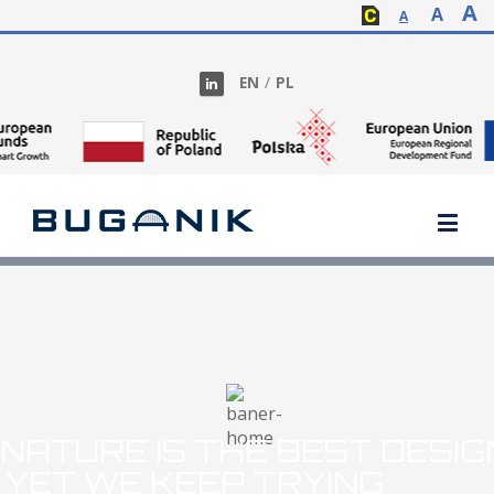
A
A
A
EN
/
PL
NATURE IS THE BEST DESI
YET WE KEEP TRYING